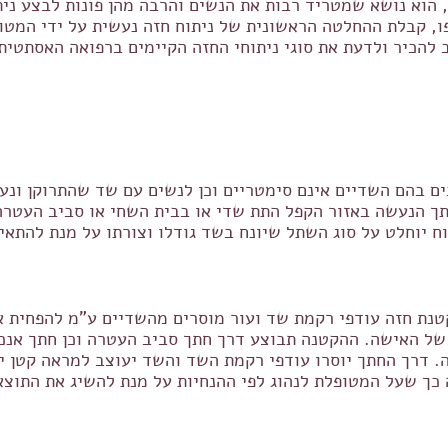
הוא נושא שמטריד רבות את הנשים והרבה מהן פונות לבצע ניתוח
פו, קבלת ההחלטה הראשונית של ניתוח חזה נעשית על ידי המטו
להכיר ולדעת את סוגי ניתוחי החזה הקיימים ברפואה האסתטית
ם בהם השדיים אינם סימטריים וכן לנשים עם שד שהתרוקן ונעש
 הנעשה באזור הקפל התת שדי או בבית השחי או סביב העטרה,
 יוחלט על סוג השתל שיונח בשד גודלו וצורתו על מנת להתאי
טנת חזה עודפי רקמת שד ועור מוסרים מהשדיים ע"מ להפחית א
ף של האישה. ההקטנה תבוצע דרך חתך סביב העטרה וכן חתך אנ
 דרך החתך יוסרו עודפי רקמת השד והשד יעוצב למראה קטן יו
 כך שעל המטופלת לנהוג לפי ההנחיות על מנת להשיג את התוצא