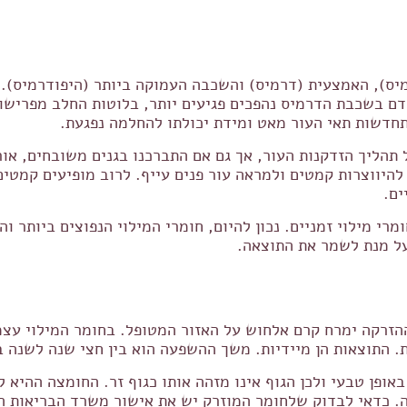
יותר (אפידרמיס), האמצעית (דרמיס) והשכבה העמוקה ביותר (היפודר
דם בשכבת הדרמיס נהפכים פגיעים יותר, בלוטות החלב מפרישות 
תחדשות תאי העור מאט ומידת יכולתו להחלמה נפגעת.
תהליך הזדקנות העור, אך גם אם התברכנו בגנים משובחים, אור
היווצרות קמטים ולמראה עור פנים עייף. לרוב מופיעים קמטים 
ים.
ומרי מילוי זמניים. נכון להיום, חומרי המילוי הנפוצים ביותר 
על מנת לשמר את התוצאה.
ההזרקה ימרח קרם אלחוש על האזור המטופל. בחומר המילוי עצמ
ת. התוצאות הן מיידיות. משך ההשפעה הוא בין חצי שנה לשנה 
אופן טבעי ולכן הגוף אינו מזהה אותו כגוף זר. החומצה ההיא ל
ה. כדאי לבדוק שלחומר המוזרק יש את אישור משרד הבריאות האמ