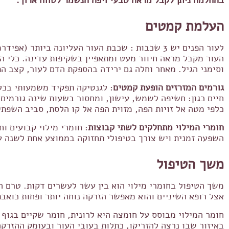
בהחלמה ניתן לקבל מראה טבעי ויפה הנשמר לטווח ארוך.
העלמת קמטים
לעור הפנים יש 3 שכבות : שכבת העור העליונה ב
העור מקבל מראה חיוור מעט ומתאפיין בשקיפות עדינה. כלי ה
וסימני הגיל. מאחר וחלה גם ירידה בהספקת הדם לעור, קצב ה
גורמים המזרזים הופעת קמטים
: לגנטיקה תפקיד משמעותי בכל 
חיים כגון: חשיפה לשמש, עישון, ומחסור בשעות שינה גורמים ל
כלפי מטה אל זויות הפה, מזוית הפה אל קו הלסת, סביב השפתי
חומרי המילוי מתחלקים לשתי קבוצות
: חומרי מילוי קבועים וח
השפעה זמנית ויש צורך בטיפולי תחזוקה בממוצע אחת לשנה 
משך הטיפול
משך הטיפול בחומרי מילוי הוא בין עשר לעשרים דקות. טרם 
אצל רופא השיניים והוא מאפשר הזרקה נוחה יותר ופחות כואב
חומר המילוי מבוסס על חומצה היא לרונית, חומר שקיים בגוף ב
באיזור שבו נרצה להזריקו, כתלות בעובי העור ובעומק ההזרק