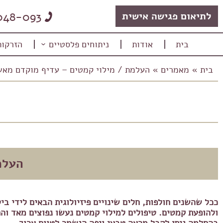
048-093
לתיאום פגישה אישית
בית
אודות
ניתוחים פלסטיים
הזרקות
בית
»
מאמרים
»
העלמת / מילוי קמטים – עדיף מוקדם מאש
M
העלמ
ככל שהשנים חולפות, חלים שינויים פיזיולוגית הבאים לידי בי
ולהופעת קמטים. טיפולים למילוי קמטים נעשו נפוצים מאד וה