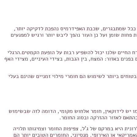
מיס). ככל שמתבגרים, שכבת האפידרמיס נהפכת לדקיקה יותר,
פחות שומן ועל כן העור נהפך ליבש יותר ורגיש למפגעים
ח החיים שלנו יכול להשפיע רבות על הופעת הקמטים.הרגלי
בפנים באזור: המצח, בין הגבות, בצידי העיניים, מצידי האף
והבטוחים ביותר לשימוש הם חומרי מילוי זמניים שהינם בעלי
ו יש לידוקאין, חומר אלחוש מקומי, הדומה לזה שבשימוש
בהתאם לאזור ההזרקה ובסוג החומר.
רונית היא במרקם של ג'ל, צפיפות החומר וצמיגותו תלויה
ריקאי או האירופי. מנסיוני, החומרים הטובים יותר הם