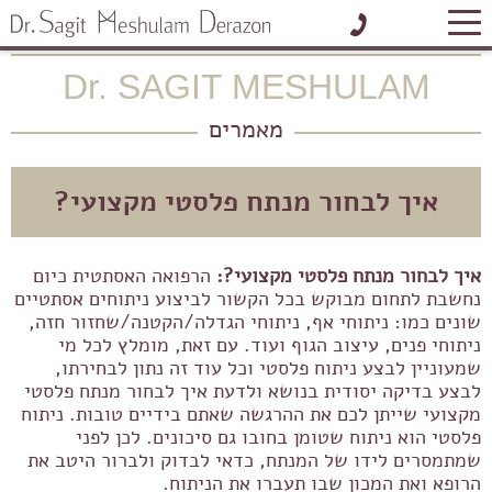
בית
»
מאמרים
»
איך לבחור מנתח פלסטי מקצועי?
Dr. SAGIT MESHULAM
לתיאום פגישה אישית
מאמרים
איך לבחור מנתח פלסטי מקצועי?
איך לבחור מנתח פלסטי מקצועי?:
הרפואה האסתטית כיום
נחשבת לתחום מבוקש בכל הקשור לביצוע ניתוחים אסתטיים
שונים כמו: ניתוחי אף, ניתוחי הגדלה/הקטנה/שחזור חזה,
ניתוחי פנים, עיצוב הגוף ועוד. עם זאת, מומלץ לכל מי
שמעוניין לבצע ניתוח פלסטי וכל עוד זה נתון לבחירתו,
לבצע בדיקה יסודית בנושא ולדעת איך לבחור מנתח פלסטי
מקצועי שייתן לכם את ההרגשה שאתם בידיים טובות. ניתוח
פלסטי הוא ניתוח שטומן בחובו גם סיכונים. לכן לפני
שמתמסרים לידו של המנתח, כדאי לבדוק ולברור היטב את
הרופא ואת המכון שבו תעברו את הניתוח.