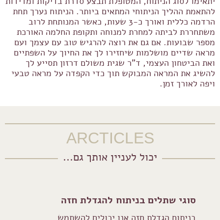
יתאימו לסוג הניתוח, המטופלת תבצע סדרת בדיקות ומדידות
להתאמת ההליך הניתוחי המתאים ביותר. הניתוח נערך תחת
הרדמה כללית ואורך כ-3 שעות, כאשר המנותחת לרוב
משתחררת לביתה למחרת למנוחה ותקופת החלמה האורכת
מספר שבועות. אם גם את רוצה להרגיש טוב עם עצמך ועם
מראה שדיים מושלמות שיחזירו לך את החיוך על השפתיים
ואת הביטחון העצמי, ד"ר שגית משולם דרזון תסייע לך
להשיג את המראה המבוקש תוך כדי הקפדה על מראה טבעי
ויפה לאורך זמן.
ARCTICLES
יכול לעניין אותך גם...
סוגי שתלים בניתוח להגדלת חזה
בניתוח הגדלת חזה אנו יכולים להשתמש