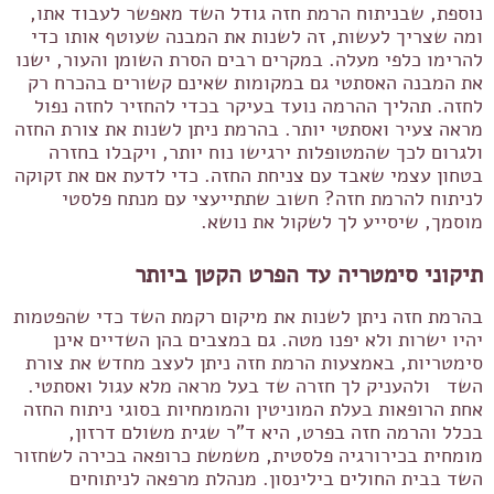
נוספת, שבניתוח הרמת חזה גודל השד מאפשר לעבוד אתו,
ומה שצריך לעשות, זה לשנות את המבנה שעוטף אותו כדי
להרימו כלפי מעלה. במקרים רבים הסרת השומן והעור, ישנו
את המבנה האסתטי גם במקומות שאינם קשורים בהכרח רק
לחזה.
תהליך ההרמה נועד בעיקר בכדי להחזיר לחזה נפול
מראה צעיר ואסתטי יותר. בהרמת ניתן לשנות את צורת החזה
ולגרום לכך שהמטופלות ירגישו נוח יותר, ויקבלו בחזרה
בטחון עצמי שאבד עם צניחת החזה. כדי לדעת אם את זקוקה
לניתוח להרמת חזה? חשוב שתתייעצי עם מנתח פלסטי
מוסמך, שיסייע לך לשקול את נושא.
תיקוני סימטריה עד הפרט הקטן ביותר
בהרמת חזה ניתן לשנות את מיקום רקמת השד כדי שהפטמות
יהיו ישרות ולא יפנו מטה. גם במצבים בהן השדיים אינן
סימטריות, באמצעות הרמת חזה ניתן לעצב מחדש את צורת
השד ולהעניק לך חזרה שד בעל מראה מלא עגול ואסתטי.
אחת הרופאות בעלת המוניטין והמומחיות בסוגי ניתוח החזה
בכלל והרמה חזה בפרט, היא ד"ר שגית משולם דרזון,
מומחית בכירורגיה פלסטית, משמשת כרופאה בכירה לשחזור
השד בבית החולים בילינסון. מנהלת מרפאה לניתוחים