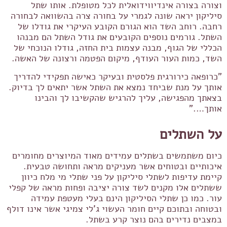
וצורה בצורה אינדיווידואלית לכל מטופלת. אותו שתל
סיליקון יראה שונה לגמרי על בחורה צרה בהשוואה לבחורה
רחבה. רוחב השד הוא הגורם הקובע העיקרי את גודלו של
השתל. גורמים נוספים הקובעים את גודל השתל הם מבנהו
הכללי של הגוף, מבנה עצמות בית החזה, גודלו הנוכחי של
השד, כמות העור העודף, מיקום הפטמה ורצונה של האשה.
"כרופאה כירורגית פלסטית ובעיקר כאישה תפקידי להדריך
אותך על מנת שביחד נמצא את השתל אשר יתאים לך בדיוק.
בצאתך מהפגישה, עליך להרגיש שהקשיבו לך והבינו
אותך…."
על השתלים
כיום משתמשים בשתלים עמידים מאוד המיוצרים מחומרים
איכותיים ובטוחים אשר מעניקים מראה ותחושה טבעית.
קיימת עדיפות לשתלי סיליקון על פני שתלי מי מלח כיוון
ששתלים אלו מקנים לשד צורה יציבה ופחות מראה של קפלי
עור. כמו כן שתלי הסיליקון הינם בעלי מעטפת עמידה
ובטוחה ובתוכם קיים חומר העשוי ג'לי צמיגי אשר אינו דולף
במצבים נדירים בהם נוצר קרע בשתל.