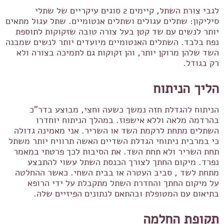
לגבי צורת השתל, קיימים 2 סוגים עיקריים של שתלי
סיליקון: שתלים עגולים ושתלים אנטומיים. שתל עגול מתאים
יותר לנשים עם שד קטן בעל צורה טובה שזקוקות לתוספת
נפח בלבד. השתלים האנטומיים מיועדים יותר לנשים שמבנה
השד שלהן מרוקן יותר, והן זקוקות גם לתמיכה בצורה ולא
רק בגודל.
הליך הניתוח
הניתוח להגדלת חזה נמשך כשעה וחצי, מבוצע בדר"כ
בהרדמה מלאה וללא אישפוז. במהלך הניתוח יוחדרו
השתלים מתחת לרקמת השד או השריר. אני מאמינה גדולה
כי במרבית ניתוחי הגדלת השדיים האשה תרוויח יותר משתל
תחת השריר ולא תחת השד. את הסיבות לכך פרטתי במאמר
נפרד. מיקום החתך לצורך הכנסת השתל עשוי להתבצע
מתחת לשד , סביב העטרה או בבית השחי. כאשר ההחלטה
על מיקום החתך והחדרת השתל מתקבלת על ידי הרופא
בתיאום עם המטופלת ובהתאם לנתונים הפיזיים שלה.
תקופת החלמה