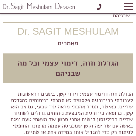
בית
»
מאמרים
»
הגדלת חזה, דימוי עצמי וכל מה
שבניהם
Dr. SAGIT MESHULAM
לתיאום פגישה אישית
מאמרים
הגדלת חזה, דימוי עצמי וכל מה
שבניהם
הגדלת חזה ודימוי עצמי: וידוי קטן, בשנים הראשונות
לעבודתי ככירורגית פלסטית לא תמכתי בניתוחים להגדלת
שדיים. כאישה, תמיד אהבתי מראה שד טבעי, גם אם הוא
קטן. כרופאה כירורגית המבצעת ניתוחים גדולים לשחזור
שדיים בבילינסון לנשים אחרי סרטן שד מצאתי טעם נפגם
באשה עם שד יפה וקטן שמכניסה עצמה מרצונה החופשי
לניתוח רק כדי להגדיל אותו במידה אחת או שתיים.