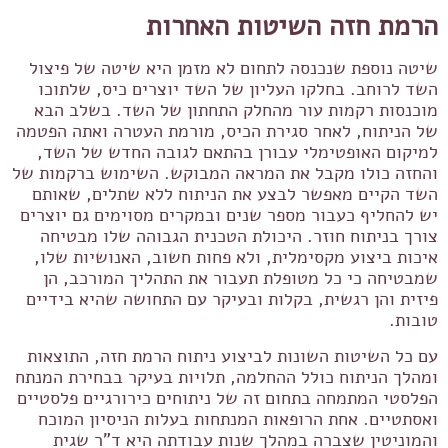
הרמת חזה השיטות האחרות
שיטה נוספת שנכנסה לתחום לא מזמן היא שיטה של פיצול
השד לרוחב. בחלקו העליון של השד יוצרים כיס, שלתוכו
מוכנסות רקמות עור מהחלק התחתון של השד. בשלב הבא
של הניתוח, לאחר סגירת הכיס, מורמת העטרה ואתה הפטמה
למיקום האופטימלי עבורן בהתאם לגובה החדש של השד,
והחזה כולו מקבל את המראה המבוקש. השימוש ברקמות של
השד הקיים מאפשר לבצע את הניתוח ללא שתלים, שאותם
יש להחליף כעבור מספר שנים ובמקרים מסוימים גם יוצרים
צורך בניתוח חוזר. היכולת הטכנית הגבוהה שלו מבטיחה
איכות ביצוע מקסימלית, ולא פחות חשוב, האנושיות שלו,
שמבטיחה כי כל מטופלת תעבור את התהליך המורכב, הן
פיזית והן רגשית, בקלות ובעיקר עם התחושה שהיא בידיים
טובות.
עם כל השיטות השונות לביצוע ניתוח הרמת חזה, התוצאות
ומהלך הניתוח כולל ההחלמה, תלויות בעיקר בבחירת המנתח
הפלסטי המתמחה בתחום זה של ניתוחים כירורגיים פלסטיים
ואסתטיים. אחת הרופאות המנתחות בעלות הניסיון המוכח
והמוניטין שצברה במהלך שנות עבודתה היא ד"ר שגית