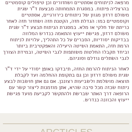
מרפאה לניתוחים אסתטיים ושחזורים וכן טיפולים קוסמטיים
בהרצליה פיתוח. במסגרת התמחותה מבצעת ד"ר שגית
משולם דרזון מגוון של ניתוחים כירורגיים, אסתטיים
וקוסמטיים כמו: הגדלת חזה, הקטנת חזה ושחזור חזה לאחר
כריתת שד חלקי או מלא. במסגרת הניתוח תבצע ד"ר שגית
משולם דרזון, פגישת ייעוץ והתאמה כנדרש המלווה
בבדיקות יסודיות, הסברים על כל התהליך, עלויות לניתוח
הרמת חזה, התאמת השיטה היעילה והאפקטיבית ביותר
וביחד תקבלו החלטות משותפות לגבי השיטה, ובמידת הצורך
לגבי השתלים גודלם וסוגיהם.
לאחר הניתוח להרמת החזה, תיבדקו באופן יסודי על ידי ד"ר
שגית משולם דרזון וכן גם בתקופת ההחלמה ועד לקבלת
תוצאה מושלמת ולשביעות רצונכן. אם גם אתן חושבות לבצע
ניתוח שכזה מכל סיבה שהיא, אתן מוזמנות ליצור קשר עם
הרופאה דרך האתר שברשת ולהתקשר לקביעת מועד פגישת
ייעוץ והכוונה כנדרש.