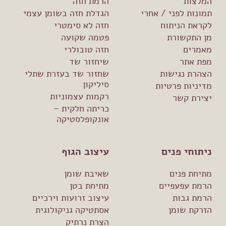
המלצות
הרמת חזה
תמונות לפני / אחרי
הגדלת חזה בשומן עצמי
לקראת הניתוח
חזה לא סימטרי
מן התקשורת
פטמה שקועה
מאמרים
חזה טובולרי
מפת אתר
שיחזור שד
הצהרת נגישות
שחזור שד בעזרת שתלי
סיליקון
מדיניות פרטיות
רקמות עצמוניות
יצירת קשר
כריתה חלקית –
אונקופלסטיקה
ניתוחי פנים
עיצוב הגוף
מתיחת פנים
שאיבת שומן
הרמת עפעפיים
מתיחת בטן
הרמת גבות
עיצוב זרועות וירכיים
הזרקת שומן
אסתטיקה גניקולוגית
הצרת נרתיק