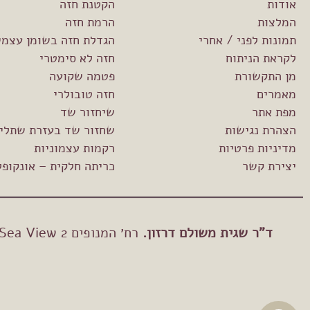
אודות
הקטנת חזה
המלצות
הרמת חזה
תמונות לפני / אחרי
הגדלת חזה בשומן עצמי
לקראת הניתוח
חזה לא סימטרי
מן התקשורת
פטמה שקועה
מאמרים
חזה טובולרי
מפת אתר
שיחזור שד
הצהרת נגישות
שחזור שד בעזרת שתלי ס
מדיניות פרטיות
רקמות עצמוניות
יצירת קשר
כריתה חלקית – אונקופ
ד"ר שגית משולם דרזון.
רח׳ המנופים 2 Sea View (בניין צפוני), הרצליה פיתוח, קומה 4. טלפון: 077-8048-093 E-mail: