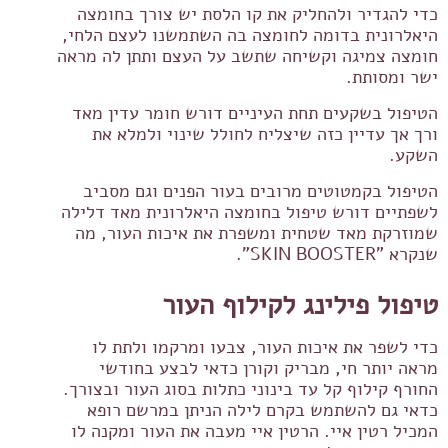
כדי להגדיר ולהחליק את קו הלסת יש צורך בחומצה
היאלרונית בדומה לחומצה בה השתמשנו לעצם הלחי,
חומצה צמיגה וקשיחה שתשב על העצם ותתן לה מראה
ישר ומסותת.
הטיפול בשקעים תחת העיניים דורש חומר עדין מאד
ורך אך עדיין כזה שיצליח לחולל שינוי ולמלא את
השקע.
הטיפול בקמטוטים מרובים בעור הפנים וגם מסביב
לשפתיים דורש טיפול בחומצה היאלרונית מאד דלילה
שמוזרקת מאד שטחית ומשפרת את איכות העור, מה
שנקרא "SKIN BOOSTER".
טיפול פילינג לקילוף העור
כדי לשפר את איכות העור, צבעו ומרקמו ולתת לו
מראה יותר חי, מבריק וקורן כדאי לבצע בחודשי
החורף קילוף קל עד בינוני כתלות בסוג העור ובצורך.
כדאי גם להשתמש בקרם לילה הניתן במרשם רופא
המכיל רטין איי. הרטין איי מעבה את העור ומקנה לו