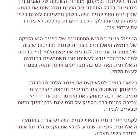
הלחי העליונה ובמקומן מופיעה השטחה של הפנים והן
מודגשות בחלק התחתון של הפנים ומדגישות את הקמט
שבין זוית האף לזוית הפה. כשהן ממשיכות לצנוח כלפי
מטה הן מגיעות לקו הלסת ויוצרות קו לסת לא מוגדר
עם עודפי עור.
הטיפול בשני השליש התחתונים של הפנים הוא הזרקה
של חומצה היאלרונית בצורות שונות ובדרגות שונות
של צמיגות. על מנת להדגיש את עצם הלחי (די בדומה
למה שברונזר יודע לעשות) אנו משתמשים בחומצה
היאלרונית מאד סמיכה ומזריקים אותה עמוק בצמוד
לעצם הלחי.
כשאנו רוצים למלא קצת את איזור הלחי שהתרוקן
מהשומן והשתטח אנו מזריקים חומצה היאלרונית
סמיכה אך רכה שתחקה את השומן התת עורי. היא
צריכה להיות רכה מספיק על מנת שגם בזמן חיוך נראה
טבעיים לגמרי.
לקמט היורד מזוית האף לזוית הפה יש צורך בחומצה
היאלרונית קשיחה שתדע למלא את הקמט ולדחוף אותו
בחזרה כלפי מעלה.