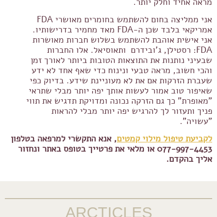
מראה אחיד וחלק יותר.
אני ממליצה בחום להשתמש בחומרים מאושרי FDA
אמריקאי בלבד שכן ה-FDA מאד מחמיר בדרישותיו.
אני אישית אוהבת להשתמש בשלוש חברות מאושרות
FDA: רסטילן, ג'ובידרם ותאוסיאל. אלו החברות
שבעיני נותנות את התוצאות הטובות ביותר לאורך זמן
והכי חשוב, מראה טבעי ונינוח כדי שאף אחד לא ידע
שעברת הזרקות אם את לא מעוניינת שידע. בדיוק כפי
שאיפור טוב אמור לעשות אותך יפה יותר מבלי שתראי
"מאופרת" כך גם הזרקה נכונה ומדויקת תדגיש את תווי
פניך ותעזור לך להרגיש יפה יותר מבלי להראות
"עשויה".
לקביעת טיפול מילוי קמטים
, אנא התקשרי למרפאה בטלפון
077-997-4453 או מלאי את פרטייך בטופס באתר ונחזור
אליך בהקדם.
ARCTICLES