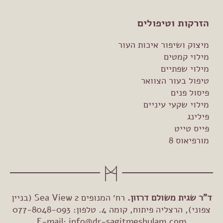
הזרקות וטיפולים
מיצוק ושיפור איכות העור
מילוי קמטים
מילוי שפתיים
טיפול בעור הצוואר
פיסול פנים
מילוי שקעי עיניים
פילינג
פייס טייט
מורפיאוס 8
ד"ר שגית משולם דרזון.
רח׳ המנופים 2 Sea View (בניין
צפוני), הרצליה פיתוח, קומה 4. טלפון: 077-8048-093
E-mail:
info@dr-sagitmeshulam.com